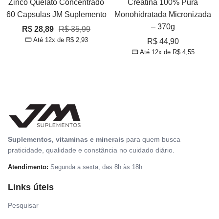
Zinco Quelato Concentrado
Creatina 100% Pura
60 Capsulas JM Suplemento
Monohidratada Micronizada
– 370g
Preço
Preço
R$ 28,89
R$ 35,99
Até 12x de
R$ 2,93
Preço
R$ 44,90
promocional
normal
Até 12x de
R$ 4,55
promocional
Suplementos, vitaminas e minerais
para quem busca
praticidade, qualidade e constância no cuidado diário.
Atendimento:
Segunda a sexta, das 8h às 18h
Links úteis
Pesquisar