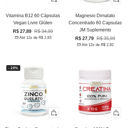
Vitamina B12 60 Cápsulas
Magnesio Dimalato
Vegan Livre Glúten
Concentrado 60 Capsulas
JM Suplemento
Preço
Preço
R$ 27,89
R$ 34,99
Até 12x de
R$ 2,83
Preço
Preço
R$ 27,79
R$ 35,99
promocional
normal
Até 12x de
R$ 2,82
promocional
normal
- 20%
Adicionar
Adicion