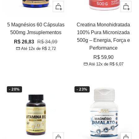
Adicionar
Adicion
5 Magnésios 60 Cápsulas
Creatina Monohidratada
500mg Jmsuplementos
100% Pura Micronizada
500g – Energia, Força e
Preço
Preço
R$ 26,83
R$ 34,99
Performance
Até 12x de
R$ 2,72
promocional
normal
Preço
R$ 59,90
Até 12x de
R$ 6,07
promocional
- 20%
- 23%
Adicionar
Adicion