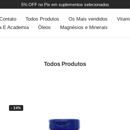
5% OFF no Pix em suplementos selecionados
Contato
Todos Produtos
Os Mais vendidos
Vitam
a E Academia
Óleos
Magnésios e Minerais
Todos Produtos
- 34%