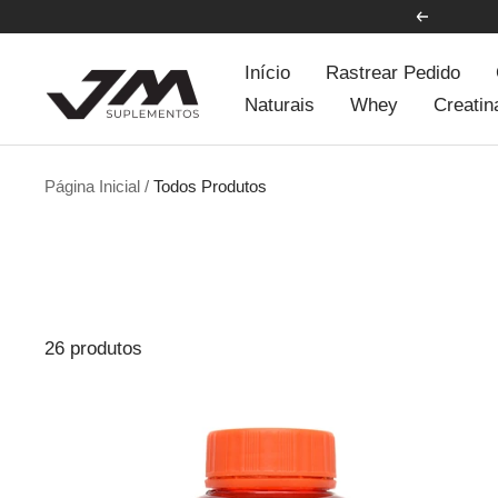
Pular
Anterior
para
JM
Início
Rastrear Pedido
o
Indústria
Naturais
Whey
Creatin
conteúdo
de
Suplementos
Página Inicial
Todos Produtos
26 produtos