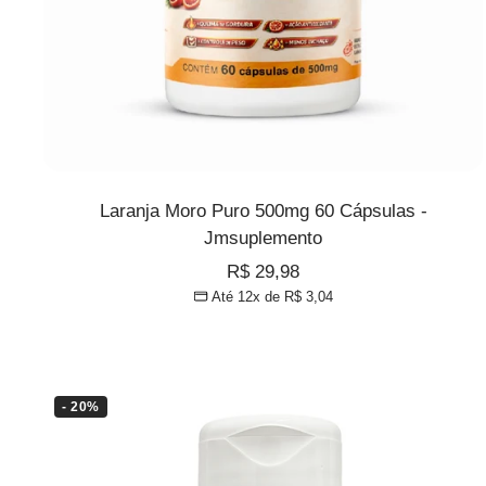
Laranja Moro Puro 500mg 60 Cápsulas -
Jmsuplemento
Preço
R$ 29,98
Até 12x de
R$ 3,04
promocional
- 20%