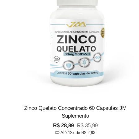
Zinco Quelato Concentrado 60 Capsulas JM
Suplemento
Preço
Preço
R$ 28,89
R$ 35,99
Até 12x de
R$ 2,93
promocional
normal