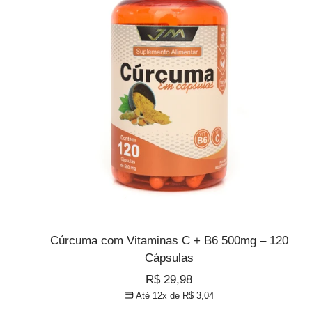
Cúrcuma com Vitaminas C + B6 500mg – 120
Cápsulas
Preço
R$ 29,98
Até 12x de
R$ 3,04
promocional