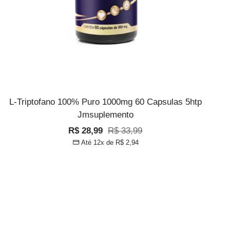
L-Triptofano 100% Puro 1000mg 60 Capsulas 5htp
Jmsuplemento
Preço
Preço
R$ 28,99
R$ 33,99
Até 12x de
R$ 2,94
promocional
normal