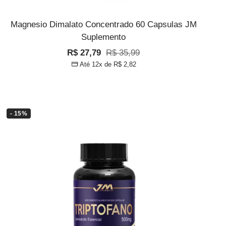
Magnesio Dimalato Concentrado 60 Capsulas JM
Suplemento
Preço
Preço
R$ 27,79
R$ 35,99
Até 12x de
R$ 2,82
promocional
normal
- 15%