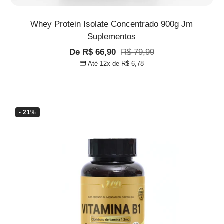
Whey Protein Isolate Concentrado 900g Jm
Suplementos
Preço
Preço
De R$ 66,90
R$ 79,99
Até 12x de
R$ 6,78
promocional
normal
- 21%