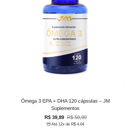
Ômega 3 EPA + DHA 120 cápsulas – JM
Suplementos
Preço
Preço
R$ 39,89
R$ 59,99
Até 12x de
R$ 4,04
promocional
normal