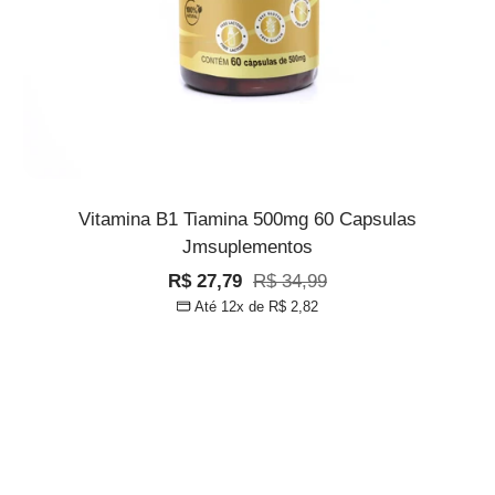
Vitamina B1 Tiamina 500mg 60 Capsulas
Jmsuplementos
Preço
Preço
R$ 27,79
R$ 34,99
Até 12x de
R$ 2,82
promocional
normal